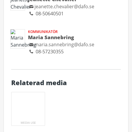
jeanette.chevalier@dafo.se
08-50640501
KOMMUNIKATÖR
Maria Sannebring
maria.sannebring@dafo.se
08-57230355
Relaterad media
MEDIA USE