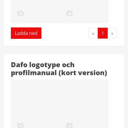
Ladda ned
«
1
»
Dafo logotype och
profilmanual (kort version)