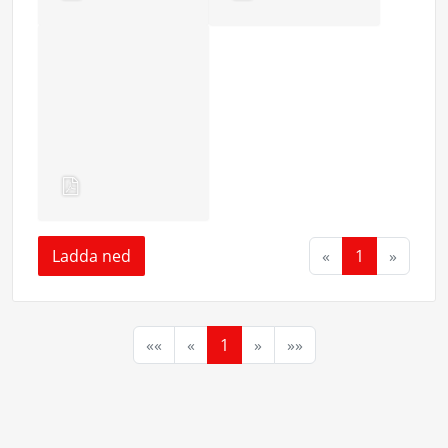
Ladda ned
«
1
»
««
«
1
»
»»